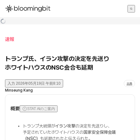
한국어
English
日本語
速報
トランプ氏、イラン攻撃の決定を先送り
ホワイトハウスのNSC会合も延期
入力
2026年05月19日 午前8:10
出典
Minseung Kang
概要
STAT AIのご案内
トランプ大統領が
イラン攻撃
の決定を先送りし、
予定されていたホワイトハウスの
国家安全保障会議
（NSC）
も延期されたと伝えられた。