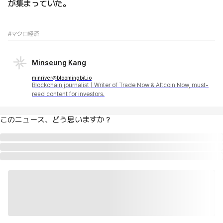
が集まっていた。
#マクロ経済
Minseung Kang
minriver@bloomingbit.io
Blockchain journalist | Writer of Trade Now & Altcoin Now, must-
read content for investors.
このニュース、どう思いますか？