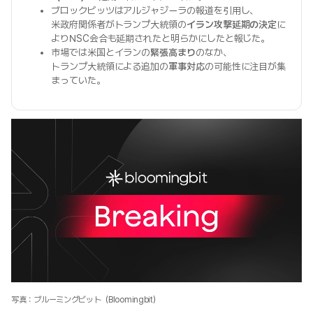
ブロックビッツはアルジャジーラの報道を引用し、
米政府関係者がトランプ大統領の
イラン攻撃延期の決定
に
よりNSC会合も延期されたと明らかにしたと報じた。
市場では米国とイランの
緊張高まり
のなか、
トランプ大統領による追加の
軍事対応
の可能性に注目が集
まっていた。
写真：ブルーミングビット（Bloomingbit）