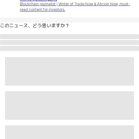
Blockchain journalist | Writer of Trade Now & Altcoin Now, must-
read content for investors.
このニュース、どう思いますか？