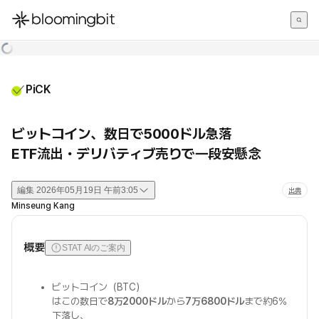
한국어
English
日本語
PiCK
ビットコイン、数日で5000ドル急落
ETF流出・デリバティブ売りで一段安懸念
編集
2026年05月19日 午前3:05
出典
Minseung Kang
概要
STAT AIのご案内
ビットコイン（BTC）
はこの数日で
8万2000ドル
から
7万6800ドル
まで約6%
下落し、