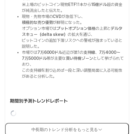
米上場のビットコイン現物
ETF
11本から
15億ドル
超の資金
が純流出したと伝えた。
現物・先物市場の
CVD
が急低下し、
積極的な売り優勢
が鮮明になった。
オプション市場では
プットオプション価格
の上昇と
デルタ
スキュー（delta skew）
の拡大を通じ、
ビットコインの追加下落リスクへの警戒が強まっていると
説明した。
市場では
7万6000ドル
近辺が第1の
支持線
、
7万4000〜
7万5000ドル
帯が主要な
買い待機ゾーン
として挙げられて
おり、
この支持線を割り込めば一段と深い調整局面に入る可能性
があると分析した。
期間別予測トレンドレポート
中長期のトレンド分析をもっと見る