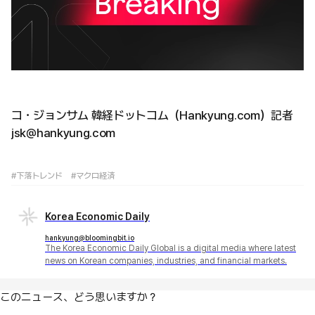
コ・ジョンサム 韓経ドットコム（Hankyung.com）記者
jsk@hankyung.com
#下落トレンド
#マクロ経済
Korea Economic Daily
hankyung@bloomingbit.io
The Korea Economic Daily Global is a digital media where latest
news on Korean companies, industries, and financial markets.
このニュース、どう思いますか？