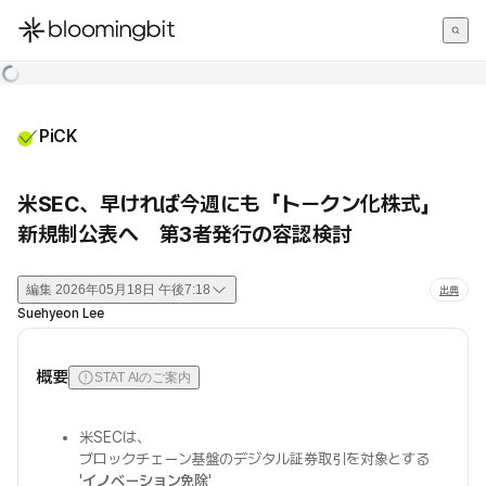
한국어
English
日本語
PiCK
米SEC、早ければ今週にも「トークン化株式」
新規制公表へ 第3者発行の容認検討
編集
2026年05月18日 午後7:18
出典
Suehyeon Lee
概要
STAT AIのご案内
米SECは、
ブロックチェーン基盤のデジタル証券取引を対象とする
'
イノベーション免除
'