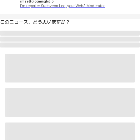
shlee@bloomingbit.io
I'm reporter Suehyeon Lee, your Web3 Moderator.
このニュース、どう思いますか？