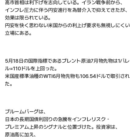
高市首相は利下げを志向している。イラン戦争前から、
インフレ圧力に伴う円安進行を為替介入で抑えてきたが、
効果は限られている。
円安を快く思わない米国からの利上げ要求も無視しにくい
立場にある。
5月18日の国際指標であるブレント原油7月物先物は1バレ
ル=110ドルを上回った。
米国産標準油種のWTI6月物先物も106.54ドルで取引され
た。
ブルームバーグは、
日本の長期国債利回りの急騰をインフレリスク・
プレミアム上昇のシグナルと位置づけた。投資家は、
原油高に加え、