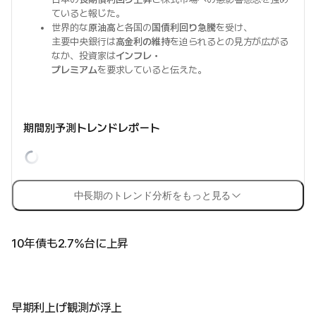
ていると報じた。
世界的な
原油高
と各国の
国債利回り急騰
を受け、
主要中央銀行は
高金利の維持
を迫られるとの見方が広がる
なか、投資家は
インフレ・
プレミアム
を要求していると伝えた。
期間別予測トレンドレポート
中長期のトレンド分析をもっと見る
10年債も2.7%台に上昇
早期利上げ観測が浮上