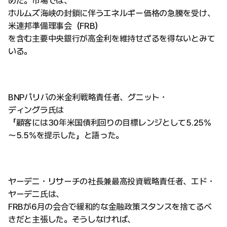
めだ。市場では、
ホルムズ海峡の封鎖に伴うエネルギー価格の急騰を受け、
米連邦準備理事会（FRB）
を含む主要中央銀行が高金利を維持せざるを得ないとみて
いる。
BNPパリバの米金利戦略責任者、グニット・
ディングラ氏は
「顧客には30年米国債利回りの目標レンジとして5.25%
～5.5%を提示した」と語った。
ヤーデニ・リサーチの社長兼最高投資戦略責任者、エド・
ヤーデニ氏は、
FRBが6月の会合で緩和的な金融政策スタンスを捨てるべ
きだと主張した。そうしなければ、