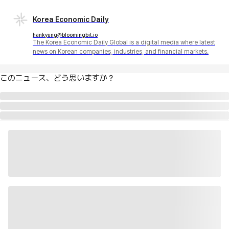
Korea Economic Daily
hankyung@bloomingbit.io
The Korea Economic Daily Global is a digital media where latest
news on Korean companies, industries, and financial markets.
このニュース、どう思いますか？