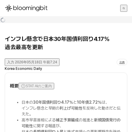
한국어
English
日本語
インフレ懸念で日本30年国債利回り4.17%
過去最高を更新
入力
2026年05月18日 午前7:24
出典
Korea Economic Daily
概要
STAT AIのご案内
日本の
30年国債利回り4.17%
と
10年債2.72%
は、
インフレ懸念と早期の
利上げ可能性
を反映した動きだと伝
えた。
高市早苗首相による
補正予算編成
の推進と
新規国債発行の
可能性
に関する報道が、
日本の
長期債利回り上昇
と株式市場への悪影響懸念を強め