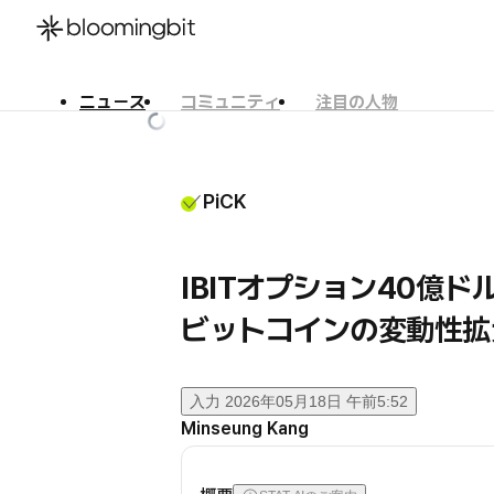
ニュース
コミュニティ
注目の人物
한국어
English
日本語
PiCK
IBITオプション40億ド
ビットコインの変動性拡
入力
2026年05月18日 午前5:52
Minseung Kang