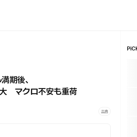
Pi
ル満期後、
大 マクロ不安も重荷
出典