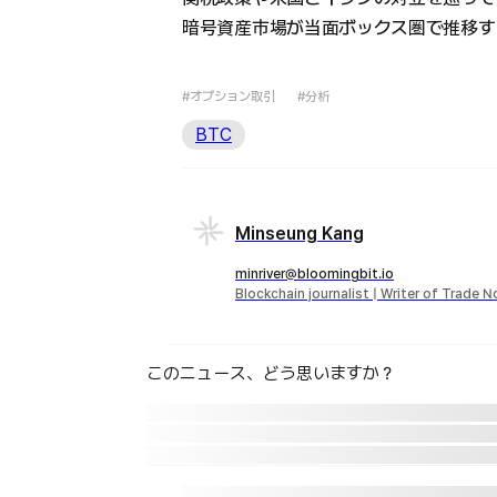
暗号資産市場が当面ボックス圏で推移す
#オプション取引
#分析
BTC
Minseung Kang
minriver@bloomingbit.io
Blockchain journalist | Writer of Trade 
このニュース、どう思いますか？