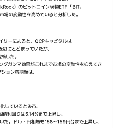
Rock）のビットコイン現物ETF「IBIT」
市場の変動性を高めていると分析した。
イリーによると、QCPキャピタルは
近辺にとどまっていたが、
指摘した。
ロングガンマ効果がこれまで市場の変動性を抑えてき
プション満期後は、
悪化しているとみる。
国債利回りは5.14%まで上昇し、
た。ドル・円相場も158〜159円台まで上昇し、