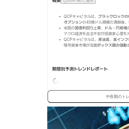
概要
STAT AIのご案内
QCPキャピタルは、
ブラックロックのビ
オプション
の40億ドル規模の満期後、
米国の
国債利回り上昇
、
ドル・円相場
マクロ経済を巡る不安が投資家心理を
QCPキャピタルは、
原油高
、
高インフ
暗号資産市場が当面
ボックス圏の値動
期間別予測トレンドレポート
中長期のト