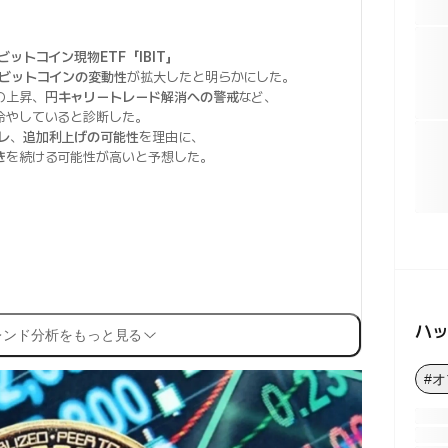
ットコイン現物ETF「IBIT」
ビットコインの変動性
が拡大したと明らかにした。
の上昇、
円キャリートレード解消への警戒
など、
冷やしていると診断した。
レ
、
追加利上げの可能性
を理由に、
き
を続ける可能性が高いと予想した。
ハ
レンド分析をもっと見る
#