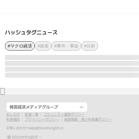
ハッシュタグニュース
#マクロ経済
#政策
#事件・事故
#分析
韓国経済メディアグループ
おしらせ
記者一覧
コミュニティ運営ポリシー
利用規約
プライバシーポリシー
倫理規範・青少年保護ポリシー
お問い合わせ
help@bloomingbit.io