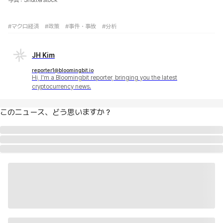
写真：Shutterstock
#マクロ経済
#政策
#事件・事故
#分析
JH Kim
reporter1@bloomingbit.io
Hi, I'm a Bloomingbit reporter, bringing you the latest
cryptocurrency news.
このニュース、どう思いますか？