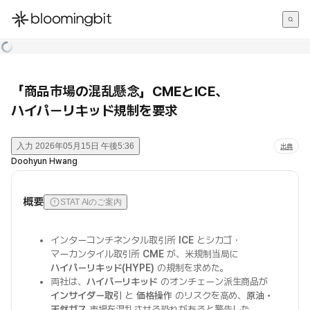
한국어
English
日本語
「商品市場の混乱懸念」CMEとICE、
ハイパーリキッド規制を要求
入力
2026年05月15日 午後5:36
出典
Doohyun Hwang
概要
STAT AIのご案内
インターコンチネンタル取引所
ICE
とシカゴ・
マーカンタイル取引所
CME
が、米規制当局に
ハイパーリキッド(HYPE)
の規制を求めた。
両社は、
ハイパーリキッド
のオンチェーン派生商品が
インサイダー取引
と
価格操作
のリスクを高め、
原油・
天然ガス
市場を混乱させる恐れがあると警告した。