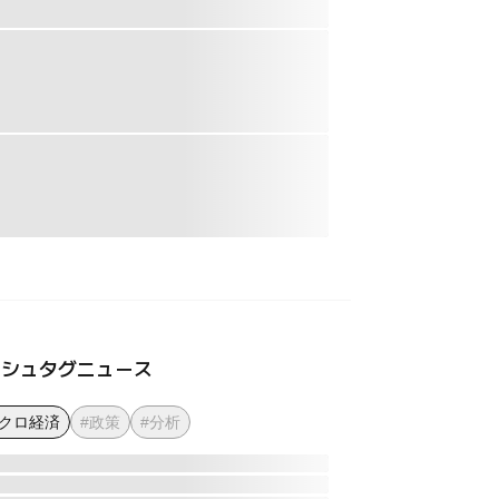
ッシュタグニュース
マクロ経済
#政策
#分析