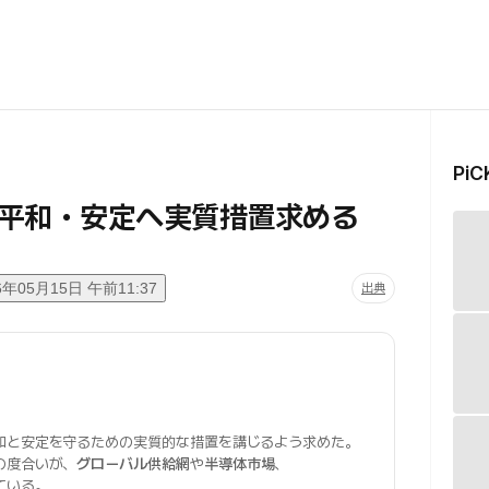
Pi
平和・安定へ実質措置求める
6年05月15日 午前11:37
出典
和と安定を守るための実質的な措置を講じるよう求めた。
の度合いが、
グローバル供給網
や
半導体市場
、
ている。