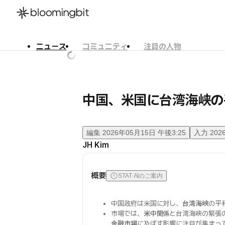
ニュース
コミュニティ
注目の人物
한국어
English
日本語
中国、米国に台湾海峡の
編集
2026年05月15日 午後3:25
入力
202
JH Kim
概要
STAT AIのご案内
中国政府は米国に対し、
台湾海峡
の平
市場では、
米中関係
と台湾海峡の緊張
金融市場
に及ぼす影響に注目が集まっ