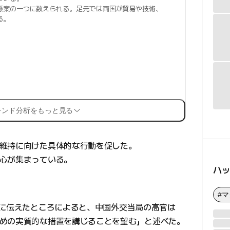
懸案の一つに数えられる。足元では両国が
貿易
や
技術
、
る。
レンド分析をもっと見る
維持に向けた具体的な行動を促した。
心が集まっている。
ハ
#
日に伝えたところによると、中国外交当局の高官は
めの実質的な措置を講じることを望む」と述べた。