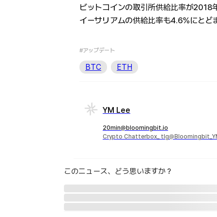
ビットコインの取引所供給比率が2018
イーサリアムの供給比率も4.6%にとど
#アップデート
BTC
ETH
YM Lee
20min@bloomingbit.io
Crypto Chatterbox_ tlg@Bloomingbit_
このニュース、どう思いますか？