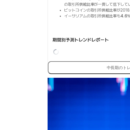
の取引所
供給比率
が一貫して低下して
ビットコインの取引所
供給比率
が201
イーサリアムの取引所
供給比率
も
4.6
期間別予測トレンドレポート
中長期のト