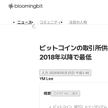
ニュース
コミュニティ
注目の人物
한국어
English
日本語
ビットコインの取引所供給
2018年以降で最低
入力
2026年05月15日 午前1:46
YM Lee
概要
STAT AIのご案内
ビットコイン（BTC）とイーサリアム（