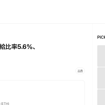
Pi
比率5.6%、
出典
ETH）