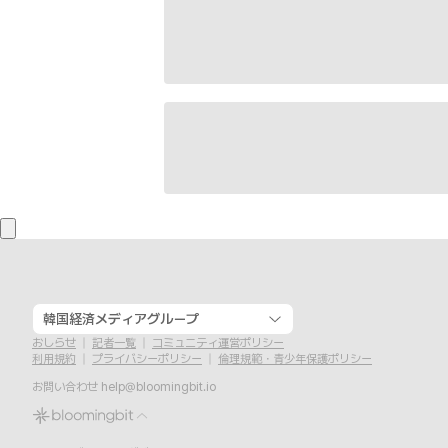
韓国経済メディアグループ
おしらせ
記者一覧
コミュニティ運営ポリシー
利用規約
プライバシーポリシー
倫理規範・青少年保護ポリシー
お問い合わせ
help@bloomingbit.io