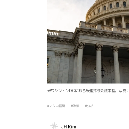
米ワシントンDCにある米連邦議会議事堂。写真：Shu
#マクロ経済
#政策
#分析
JH Kim