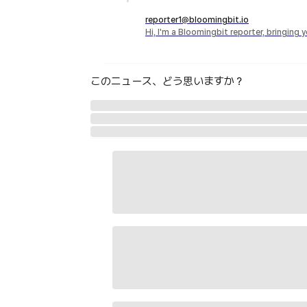
reporter1@bloomingbit.io
Hi, I'm a Bloomingbit reporter, bringing
このニュース、どう思いますか？