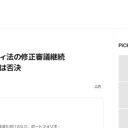
Pi
ティ法の修正審議継続
は否決
出典
審議を続けるなか、
ポートフォリオ・