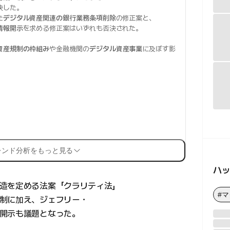
決した。
た
デジタル資産関連の銀行業務条項削除
の修正案と、
情報開示
を求める修正案はいずれも否決された。
資産規制の枠組み
や金融機関の
デジタル資産事業
に及ぼす影
レンド分析をもっと見る
ハ
造を定める法案「クラリティ法」
#
制に加え、ジェフリー・
開示も議題となった。