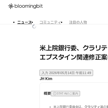
ニュース
コミュニティ
注目の人物
한국어
English
日本語
米上院銀行委、クラリ
エプスタイン関連修正案
入力
2026年05月14日 午前11:49
JH Kim
概要
STAT AIのご案内
米上院銀行委員会は、
クラリティ法
の