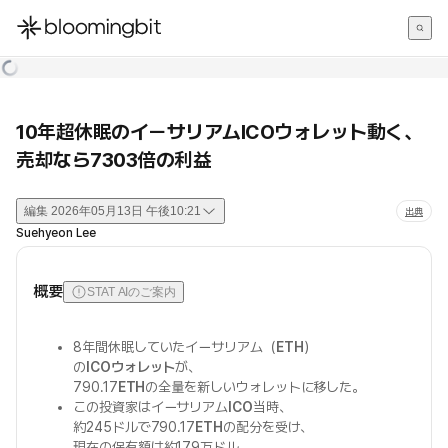
한국어
English
日本語
10年超休眠のイーサリアムICOウォレット動く、
売却なら7303倍の利益
編集
2026年05月13日 午後10:21
出典
Suehyeon Lee
概要
STAT AIのご案内
8年間休眠していたイーサリアム（
ETH
）
の
ICOウォレット
が、
790.17
ETH
の全量を新しいウォレットに移した。
この投資家はイーサリアム
ICO
当時、
約245ドルで790.17
ETH
の配分を受け、
現在の保有額は約179万ドル、