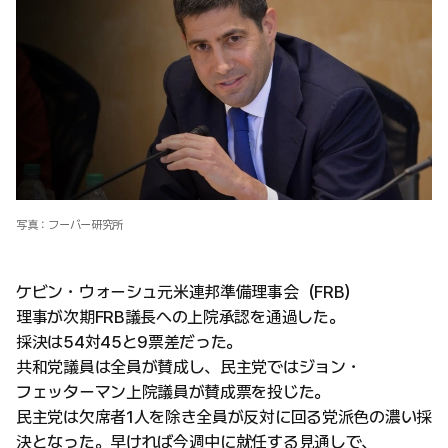
写真：フーバー研究所
ケビン・ウォーシュ元米連邦準備理事会（FRB）
理事が次期FRB議長への上院承認を通過した。
採決は54対45と9票差だった。
共和党議員は全員が賛成し、民主党ではジョン・
フェッターマン上院議員が賛成票を投じた。
民主党は欠席者1人を除き全員が反対に回る党派色の濃い採
決となった。早ければ今週中に就任する見通しで、