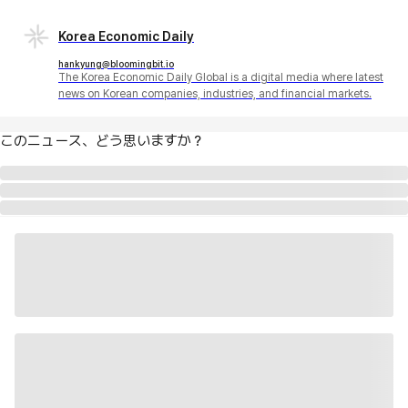
Korea Economic Daily
hankyung@bloomingbit.io
The Korea Economic Daily Global is a digital media where latest
news on Korean companies, industries, and financial markets.
このニュース、どう思いますか？