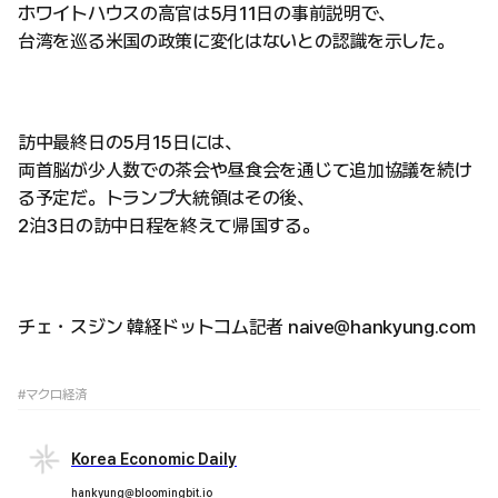
ホワイトハウスの高官は5月11日の事前説明で、
台湾を巡る米国の政策に変化はないとの認識を示した。
訪中最終日の5月15日には、
両首脳が少人数での茶会や昼食会を通じて追加協議を続け
る予定だ。トランプ大統領はその後、
2泊3日の訪中日程を終えて帰国する。
チェ・スジン 韓経ドットコム記者 naive@hankyung.com
#マクロ経済
Korea Economic Daily
hankyung@bloomingbit.io