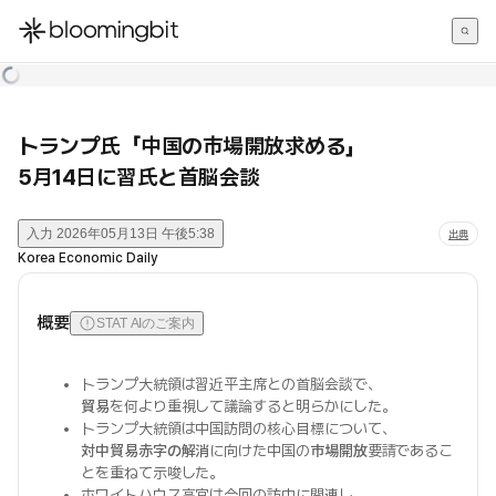
한국어
English
日本語
トランプ氏「中国の市場開放求める」
5月14日に習氏と首脳会談
入力
2026年05月13日 午後5:38
出典
Korea Economic Daily
概要
STAT AIのご案内
トランプ大統領は習近平主席との首脳会談で、
貿易
を何より重視して議論すると明らかにした。
トランプ大統領は中国訪問の核心目標について、
対中貿易赤字の解消
に向けた中国の
市場開放
要請であるこ
とを重ねて示唆した。
ホワイトハウス高官は今回の訪中に関連し、