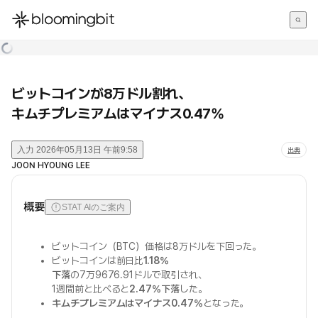
한국어
English
日本語
ビットコインが8万ドル割れ、
キムチプレミアムはマイナス0.47%
入力
2026年05月13日 午前9:58
出典
JOON HYOUNG LEE
概要
STAT AIのご案内
ビットコイン（BTC）価格は8万ドルを下回った。
ビットコインは前日比
1.18%
下落
の7万9676.91ドルで取引され、
1週間前と比べると
2.47%下落
した。
キムチプレミアムはマイナス0.47%
となった。