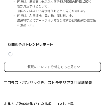
同氏は、
原油高
にもかかわらず
S&P500のEPSは20%
増
が見込まれるとして、
米国株にはなお上昇余地があるとの見方を示した。
同氏は、
AI関連株
、
電力株
、
原材料
、
金
、
農産物
などにポートフォリオを分散する戦略投資の重要性
を強調した。
期間別予測トレンドレポート
中長期のトレンド分析をもっと見る
ニコラス・ボンサック氏、ストラテジアス共同創業者
ホルムズ海峡封鎖でエネルギーコスト上昇