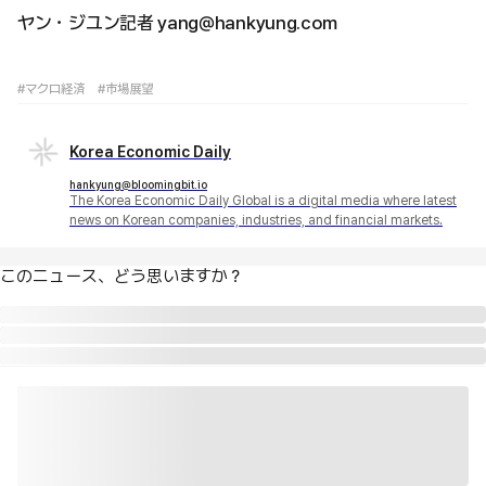
ヤン・ジユン記者 yang@hankyung.com
#マクロ経済
#市場展望
Korea Economic Daily
hankyung@bloomingbit.io
The Korea Economic Daily Global is a digital media where latest
news on Korean companies, industries, and financial markets.
このニュース、どう思いますか？