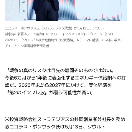
ニコラス・ボンサック氏（ストラテジアス代表）が5月13日、ソウル・
奨忠洞の新羅ホテルで開かれたコリア・インベストメント・ウィーク（KIW）
2026で、「グローバル複合危機時代の投資戦略」をテーマに講演している。写真：
チェ・ヒョク韓国経済新聞記者
「戦争の真のリスクは目先の戦闘そのものではない。
今後6カ月から1年後に表面化するエネルギー供給網への打
撃だ。2026年末から2027年にかけて、実体経済を
『第2のインフレ波』が襲う可能性が高い」
米投資戦略会社ストラテジアスの共同創業者兼社長を務め
るニコラス・ボンサック氏は5月13日、ソウル・