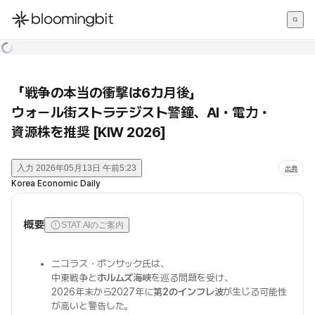
한국어
English
日本語
「戦争の本当の衝撃は6カ月後」
ウォール街ストラテジスト警鐘、AI・電力・
資源株を推奨 [KIW 2026]
入力
2026年05月13日 午前5:23
出典
Korea Economic Daily
概要
STAT AIのご案内
ニコラス・ボンサック氏は、
中東戦争と
ホルムズ海峡
を巡る問題を受け、
2026年末から2027年に
第2のインフレ波
が生じる可能性
が高いと警告した。