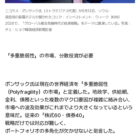
ニコラス・ボンサック氏（ストラテジアス代表）が5月13日、ソウル・
奨忠洞の新羅ホテルで開かれたコリア・インベストメント・ウィーク（KIW）
2026で、「グローバル複合危機時代の投資戦略」をテーマに講演している。写真：
チェ・ヒョク韓国経済新聞記者
「多重脆弱性」の市場、分散投資が必要
ボンサック氏は現在の世界経済を「多重脆弱性
（Polyfragility）の市場」と定義した。地政学、供給網、
金利、債務といった複数のマクロ要因が複雑に絡み合い、
市場への波及効果がこれまでより大きくなっているという
意味だ。従来の「株式60・債券40」
戦略だけでは対応が難しく、
ポートフォリオの多角化が欠かせないと助言した。