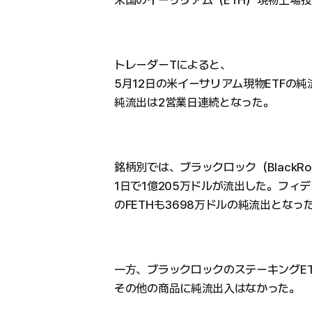
米国のイーサリアム（ETH）現物上場投
トレーダーTによると、
5月12日の米イーサリアム現物ETFの純
純流出は2営業日連続となった。
銘柄別では、ブラックロック（BlackR
1日で1億205万ドルが流出した。フィデリテ
のFETHも3698万ドルの純流出となっ
一方、ブラックロックのステーキングETF
その他の商品に純流出入はなかった。