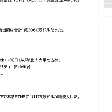
資信託（ETF）から大口の資金流出があった。
流出額は合計1億3060万ドルだった。
ock）のETHAが流出の大半を占め、
ィ（Fidelity）
た。
であるETHBには1176万ドルが純流入した。