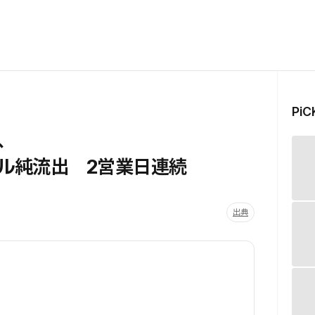
Pi
、
万ドル純流出 2営業日連続
出典