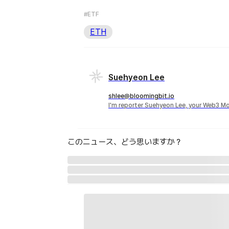
#ETF
ETH
Suehyeon Lee
shlee@bloomingbit.io
I'm reporter Suehyeon Lee, your Web3 Mo
このニュース、どう思いますか？