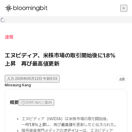
한국어
English
日本語
速報
エヌビディア、米株市場の取引開始後に1.8%
上昇 再び最高値更新
入力
2026年05月12日 午前9:53
出典
Minseung Kang
概要
STAT AIのご案内
エヌビディア（NVIDIA）は米株市場の取引開始後、
一時
1.8%上昇
し、再び
最高値
を更新したと伝えられた。
暗号資産専門メディアの
オデイリー
は、エヌビディア