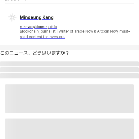
Minseung Kang
minriver@bloomingbit.io
Blockchain journalist | Writer of Trade Now & Altcoin Now, must-
read content for investors.
このニュース、どう思いますか？