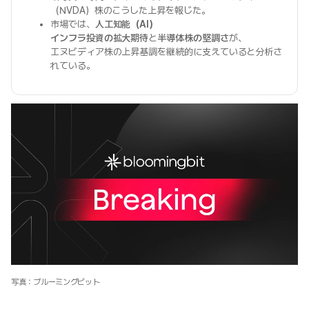
（NVDA）株のこうした上昇を報じた。
市場では、
人工知能（AI）
インフラ投資の拡大期待
と
半導体株の堅調さ
が、
エヌビディア株の上昇基調を継続的に支えていると分析さ
れている。
写真：ブルーミングビット