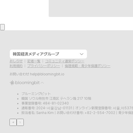
韓国経済メディアグループ
おしらせ
記者一覧
コミュニティ運営ポリシー
利用規約
プライバシーポリシー
倫理規範・青少年保護ポリシー
お問い合わせ
help@bloomingbit.io
ブルーミングビット
韓国 ソウル特別市 江南区 テヘラン路 217 10階
事業登録番号: 484-81-02340
通販番号: 2024-서울강남-01131
|
オンライン新聞登録番号: 서울,아537
担当者名: Sanha Kim
|
お問い合わせ番号: +82-2-554-7002
|
青少年保護