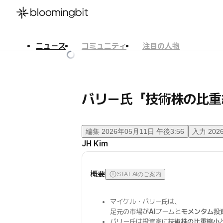
ニュース
コミュニティ
注目の人物
한국어
English
日本語
バリー氏「技術株の比重縮
編集
2026年05月11日 午後3:56
入力
202
JH Kim
概要
STAT AIのご案内
マイケル・バリー氏は、
足元の市場が
AI
ブームと
モメンタム投
バリー氏は投資家に
技術株の比重縮小