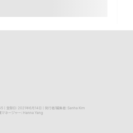
65
|
登録日: 2021年6月14日
|
発行者/編集者: Sanha Kim
マネージャー: Hanna Yang