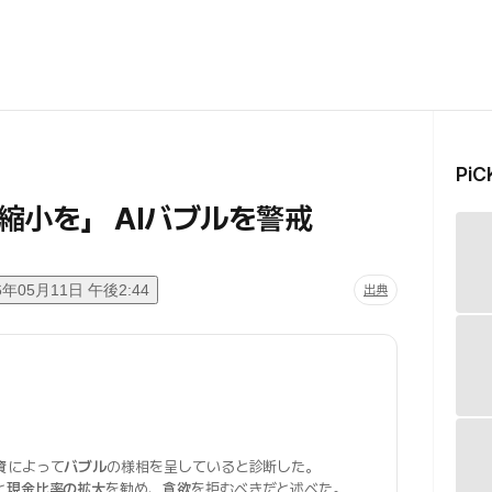
Pi
小を」 AIバブルを警戒
6年05月11日 午後2:44
出典
資
によって
バブル
の様相を呈していると診断した。
と
現金比率の拡大
を勧め、
貪欲
を拒むべきだと述べた。