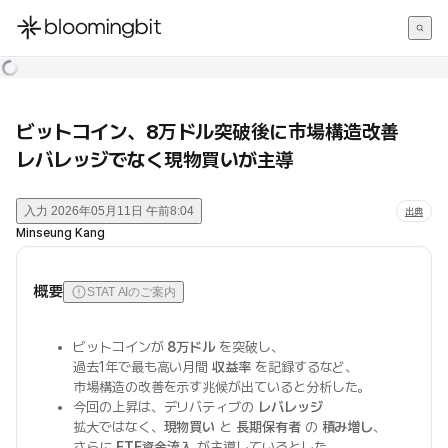
한국어
English
日本語
ビットコイン、8万ドル突破後に市場構造改善
レバレッジでなく現物買いが主導
入力
2026年05月11日 午前8:04
出典
Minseung Kang
概要
STAT AIのご案内
ビットコインが
8万ドル
を突破し、
過去1年で最も高い月間
収益率
を記録するなど、
市場構造の改善を示す兆候が出ていると分析した。
今回の上昇は、デリバティブの
レバレッジ
拡大ではなく、
現物買い
と
長期保有者
の
積み増し
、
さらに
ETF資金流入
が主導しているとした。