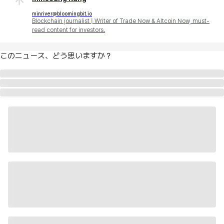
minriver@bloomingbit.io
Blockchain journalist | Writer of Trade Now & Altcoin Now, must-
read content for investors.
このニュース、どう思いますか？