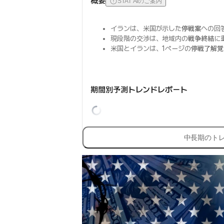
概要
STAT AIのご案内
イランは、米国が示した
停戦案
への回
現段階の交渉は、地域内の
戦争終結
に
米国とイランは、1ページの
停戦了解覚
期間別予測トレンドレポート
中長期のト