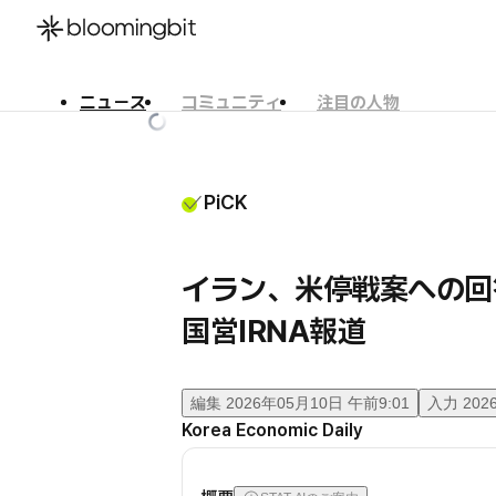
ニュース
コミュニティ
注目の人物
한국어
English
日本語
PiCK
イラン、米停戦案への
国営IRNA報道
編集
2026年05月10日 午前9:01
入力
202
Korea Economic Daily