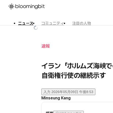
ニュース
コミュニティ
注目の人物
한국어
English
日本語
速報
イラン「ホルムズ海峡で
自衛権行使の継続示す
入力
2026年05月09日 午後8:53
Minseung Kang