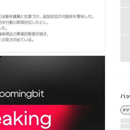
の活動を
挑発
と位置づけ、追加対応の可能性を警告した。
的な行動に断固対応したとし、
した。
海峡周辺の軍事的緊張が続き、
との見方が出ている。
ハ
#