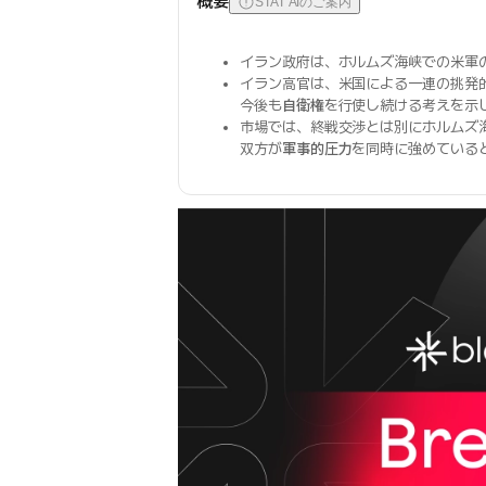
概要
STAT AIのご案内
イラン政府は、ホルムズ海峡での米軍
イラン高官は、米国による一連の挑発
今後も
自衛権
を行使し続ける考えを示
市場では、終戦交渉とは別にホルムズ
双方が
軍事的圧力
を同時に強めている