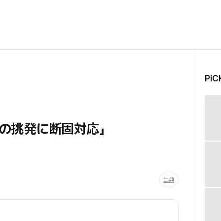
Pi
の挑発に断固対応」
出典