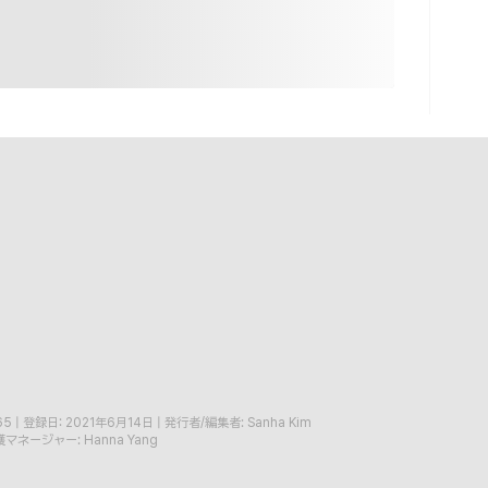
65
|
登録日: 2021年6月14日
|
発行者/編集者: Sanha Kim
マネージャー: Hanna Yang