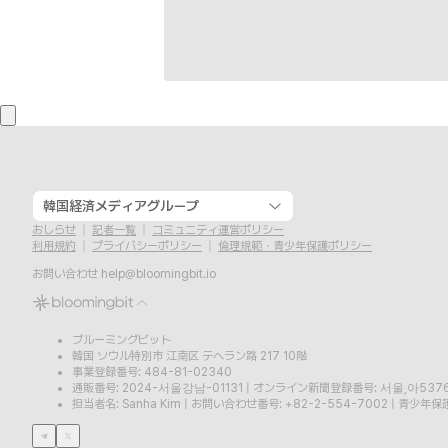
韓国経済メディアグループ
おしらせ
記者一覧
コミュニティ運営ポリシー
利用規約
プライバシーポリシー
倫理規範・青少年保護ポリシー
お問い合わせ
help@bloomingbit.io
ブルーミングビット
韓国 ソウル特別市 江南区 テヘラン路 217 10階
事業登録番号: 484-81-02340
通販番号: 2024-서울강남-01131
|
オンライン新聞登録番号: 서울,아537
担当者名: Sanha Kim
|
お問い合わせ番号: +82-2-554-7002
|
青少年保護