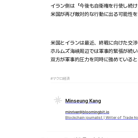
イラン側は「今後も自衛権を行使し続け
米国が再び敵対的な行動に出る可能性を
米国とイランは最近、終戦に向けた交渉
ホルムズ海峡周辺では軍事的緊張が続い
双方が軍事的圧力を同時に強めていると
#マクロ経済
Minseung Kang
minriver@bloomingbit.io
Blockchain journalist | Writer of Trade 