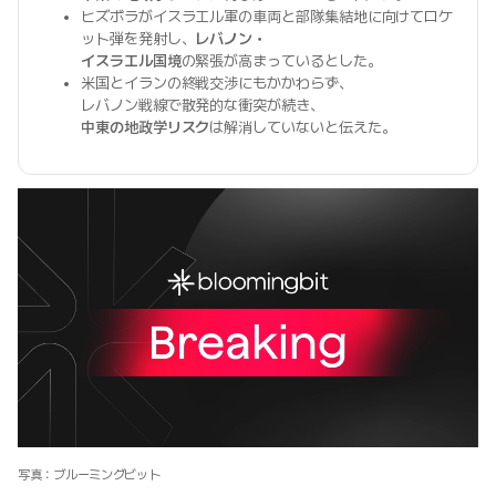
ヒズボラがイスラエル軍の車両と部隊集結地に向けてロケ
ット弾を発射し、
レバノン・
イスラエル国境
の緊張が高まっているとした。
米国とイランの終戦交渉にもかかわらず、
レバノン戦線で散発的な衝突が続き、
中東の地政学リスク
は解消していないと伝えた。
写真：ブルーミングビット