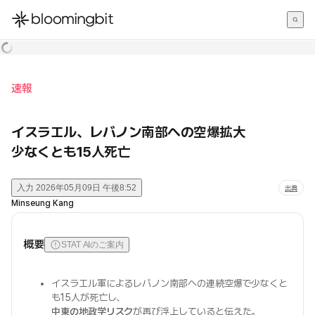
한국어
English
日本語
速報
イスラエル、レバノン南部への空爆拡大
少なくとも15人死亡
入力
2026年05月09日 午後8:52
出典
Minseung Kang
概要
STAT AIのご案内
イスラエル軍によるレバノン南部への連続空爆で少なくと
も15人が死亡し、
中東の地政学リスク
が再び浮上していると伝えた。