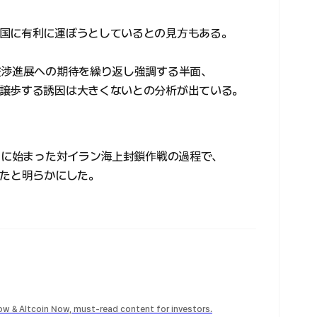
国に有利に運ぼうとしているとの見方もある。
交渉進展への期待を繰り返し強調する半面、
譲歩する誘因は大きくないとの分析が出ている。
前月に始まった対イラン海上封鎖作戦の過程で、
したと明らかにした。
Now & Altcoin Now, must-read content for investors.