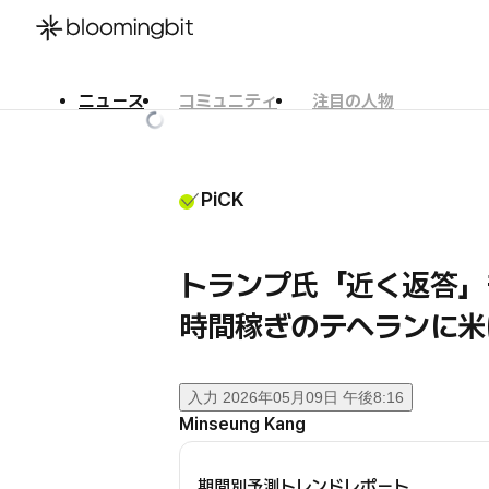
ニュース
コミュニティ
注目の人物
한국어
English
日本語
PiCK
トランプ氏「近く返答」
時間稼ぎのテヘランに米
入力
2026年05月09日 午後8:16
Minseung Kang
期間別予測トレンドレポート