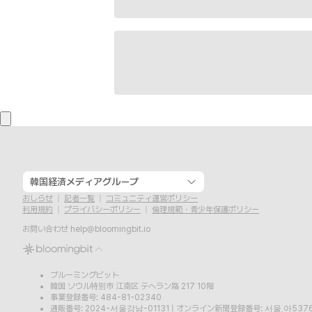
韓国経済メディアグループ
おしらせ
記者一覧
コミュニティ運営ポリシー
利用規約
プライバシーポリシー
倫理規範・青少年保護ポリシー
お問い合わせ
help@bloomingbit.io
ブルーミングビット
韓国 ソウル特別市 江南区 テヘラン路 217 10階
事業登録番号: 484-81-02340
通販番号: 2024-서울강남-01131
|
オンライン新聞登録番号: 서울,아537