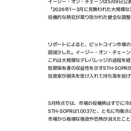
イージー・オン・チェーンは5月9日公
「2026年1〜3月に見舞われた大規模
投機的な熱狂が取り除かれた健全な調整
リポートによると、ビットコイン市場の未
超減少した。イージー・オン・チェーン
これは大規模なデレバレッジの過程を経
短期保有者の収益性を示すSTH-SOPRが
投資家が損失を受け入れて持ち高を投げ
5月時点では、市場の投機熱はすでに冷めた
STH-SOPRは1.0037と、ともに均衡
市場から極端な強欲や恐怖が消えたこと