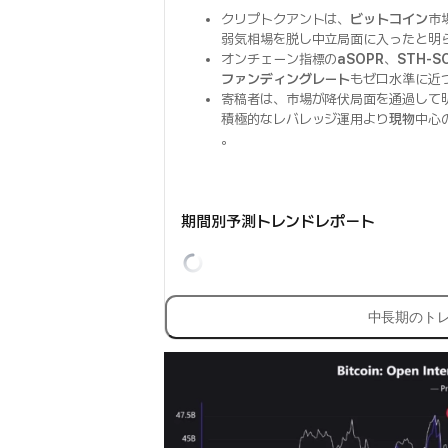
クリプトクアントは、
ビットコイン
市
弱気相場を脱し中立局面に入ったと明
オンチェーン指標の
aSOPR
、
STH-S
ファンディングレート
もゼロ水準に近
寄稿者は、市場が降伏局面を通過して
積極的なレバレッジ運用より
現物
中心
。
期間別予測トレンドレポート
中長期のト