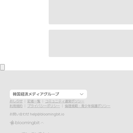
韓国経済メディアグループ
おしらせ
記者一覧
コミュニティ運営ポリシー
利用規約
プライバシーポリシー
倫理規範・青少年保護ポリシー
お問い合わせ
help@bloomingbit.io