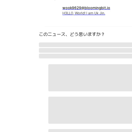
wook9629@bloomingbit.io
H3LLO, World! I am Uk Jin.
このニュース、どう思いますか？