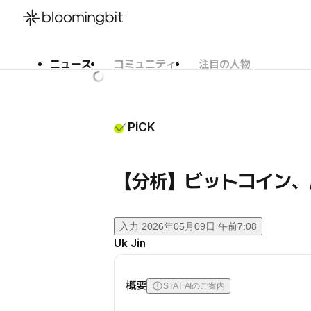
ニュース
コミュニティ
注目の人物
한국어
English
日本語
PiCK
【分析】ビットコイン、
入力
2026年05月09日 午前7:08
Uk Jin
概要
STAT AIのご案内