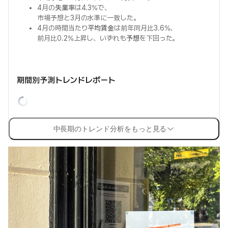
4月の
失業率
は4.3%で、
市場予想と3月の水準に一致した。
4月の時間当たり
平均賃金
は前年同月比3.6%、
前月比0.2%上昇し、いずれも
予想
を下回った。
期間別予測トレンドレポート
中長期のトレンド分析をもっと見る