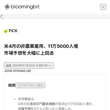
한국어
English
日本語
PiCK
米4月の非農業雇用、11万5000人増
市場予想を大幅に上回る
編集
2026年07月02日 午前8:36
JOON HYOUNG LEE
概要
STAT AIのご案内
米労働省は、
4月の非農業部門
雇用者数
が前月比11万5000人増え、
市場予想
を5万人上回ったと発表した。