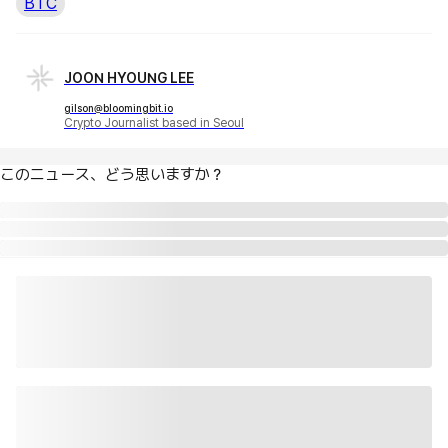
BTC
JOON HYOUNG LEE
gilson@bloomingbit.io
Crypto Journalist based in Seoul
このニュース、どう思いますか？