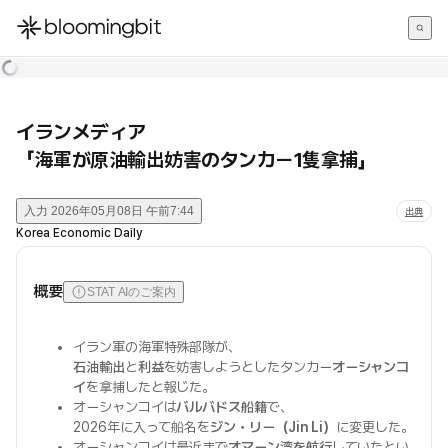
한국어
English
日本語
イランメディア
「海軍が原油輸出妨害のタンカー1隻拿捕」
入力
2026年05月08日 午前7:44
出典
Korea Economic Daily
概要
STAT AIのご案内
イラン軍の海軍特殊部隊が、
石油輸出
と
利益
を妨害しようとしたタンカー
オーシャンコ
イ
を拿捕したと報じた。
オーシャンコイは
バルバドス船籍
で、
2026年に入って船名を
ジン・リー（Jin Li）
に変更した。
オーシャンコイは最近まで
オマーン湾を航行
していたとい