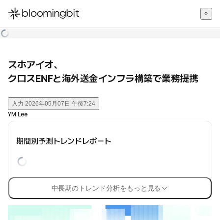
한국어
English
日本語
スホアイオ、
クロスENFと海外送金インフラ構築で業務提携
入力
2026年05月07日 午後7:24
YM Lee
期間別予測トレンドレポート
中長期のトレンド分析をもっと見る