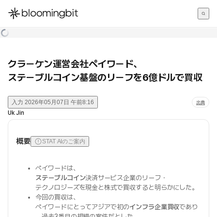
한국어
English
日本語
クラーケン運営会社ペイワード、
ステーブルコイン基盤のリーフを6億ドルで買収
入力
2026年05月07日 午前8:16
出典
Uk Jin
概要
STAT AIのご案内
ペイワードは、
ステーブルコイン
決済サービス企業のリーフ・
テクノロジーズを現金と株式で買収すると明らかにした。
今回の買収は、
ペイワードにとってアジアで初の
インフラ企業買収
であり
、過去3番目の規模の案件だとした。