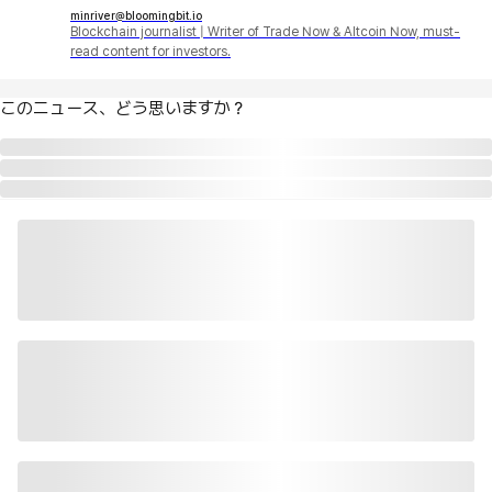
minriver@bloomingbit.io
Blockchain journalist | Writer of Trade Now & Altcoin Now, must-
read content for investors.
このニュース、どう思いますか？