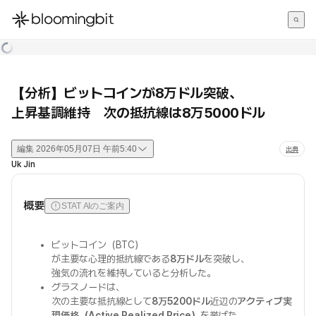
한국어
English
日本語
【分析】ビットコインが8万ドル突破、
上昇基調維持 次の抵抗線は8万5000ドル
編集
2026年05月07日 午前5:40
出典
Uk Jin
概要
STAT AIのご案内
ビットコイン（BTC）
が主要な心理的抵抗線である
8万ドル
を突破し、
強気の流れを維持していると分析した。
グラスノードは、
次の主要な抵抗線として
8万5200ドル
近辺の
アクティブ実
現価格（Active Realized Price）
を挙げた。