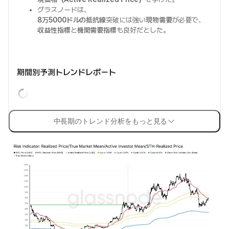
グラスノードは、
8万5000ドルの抵抗線
突破には強い
現物需要
が必要で、
収益性指標
と
機関需要指標
も良好だとした。
期間別予測トレンドレポート
中長期のトレンド分析をもっと見る