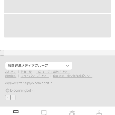
韓国経済メディアグループ
おしらせ
記者一覧
コミュニティ運営ポリシー
利用規約
プライバシーポリシー
倫理規範・青少年保護ポリシー
お問い合わせ
help@bloomingbit.io