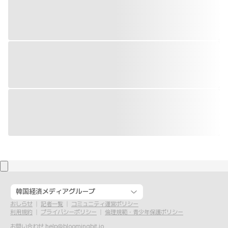
韓国経済メディアグループ
おしらせ
記者一覧
コミュニティ運営ポリシー
利用規約
プライバシーポリシー
倫理規範・青少年保護ポリシー
お問い合わせ
help@bloomingbit.io