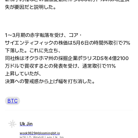
失が要因だと説明した。
1〜3月期の赤字転落を受け、コア・
サイエンティフィックの株価は5月6日の時間外取引で7%
下落した。これに先立ち、
同社株はオクラホマ州の採掘企業ポラリスDSを4億2100
万ドルで買収するとの発表を受け、通常取引で11%
上昇していたが、
決算への警戒感から上げ幅を打ち消した。
BTC
Uk Jin
wook9629@bloomingbit.io
H3LLO, World! I am Uk Jin.