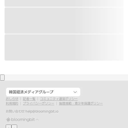
韓国経済メディアグループ
おしらせ
記者一覧
コミュニティ運営ポリシー
利用規約
プライバシーポリシー
倫理規範・青少年保護ポリシー
お問い合わせ
help@bloomingbit.io