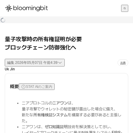
한국어
English
日本語
量子攻撃時の所有権証明が必要
ブロックチェーン防御強化へ
編集
2026年05月07日 午前4:39
出典
Uk Jin
概要
STAT AIのご案内
ニアプロトコルの
ニアワン
は、
量子攻撃でウォレットの秘密鍵が露出した場合に備え、
新たな
所有権検証システム
を構築する必要があると主張し
た。
ニアワンは、
ゼロ知識証明
技術を解決策として示し、
レイヤー1ブロックチェーンに量子耐性署名システム
FIPS-