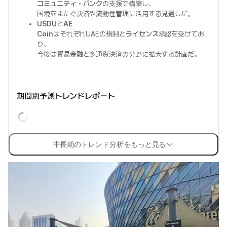
コミュニティ・バンク
の支援で構築し、
国境をまたぐ決済や
流動性管理
に活用する見通しだ。
USDU
と
AE
Coin
はそれぞれUAEの規制と
ライセンス
承認を受けてお
り、
今後は
貿易金融
と多通貨決済の分野に拡大する計画だ。
期間別予測トレンドレポート
中長期のトレンド分析をもっと見る