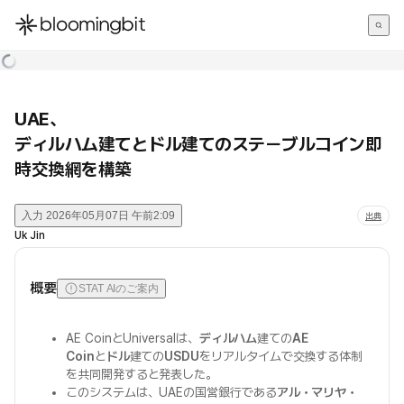
한국어
English
日本語
UAE、
ディルハム建てとドル建てのステーブルコイン即
時交換網を構築
入力
2026年05月07日 午前2:09
出典
Uk Jin
概要
STAT AIのご案内
AE CoinとUniversalは、
ディルハム
建ての
AE
Coin
と
ドル
建ての
USDU
をリアルタイムで交換する体制
を共同開発すると発表した。
このシステムは、UAEの国営銀行である
アル・マリヤ・