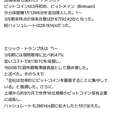
設備増強も進めた。アメリカン・
ビットコインは3月初め、ビットメイン（Bitmain）
から採掘機1万1298台を追加導入した。1〜
3月期末時点の保有台数は計8万9242台となった。
総ハッシュレートは28.1EH/sだった。
エリック・トランプ氏は「1〜
3月期には現物取得に比べ約47%
低いコストで817BTCを採掘し、
1600BTC超を戦略準備資産として積み増した」
と述べた。そのうえで
「会社は効率的にビットコインを蓄積することに集中して
いる」と強調した。さらに、
上場から約8カ月で世界16位規模のビットコイン保有企業
に成長し、
ハッシュレートも28EH/s超に拡大したと付け加えた。