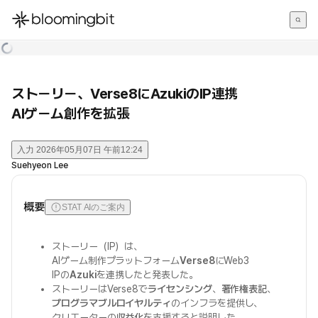
한국어
English
日本語
ストーリー、Verse8にAzukiのIP連携
AIゲーム創作を拡張
入力
2026年05月07日 午前12:24
Suehyeon Lee
概要
STAT AIのご案内
ストーリー（IP）は、
AIゲーム制作プラットフォーム
Verse8
にWeb3
IPの
Azuki
を連携したと発表した。
ストーリーはVerse8で
ライセンシング
、
著作権表記
、
プログラマブルロイヤルティ
のインフラを提供し、
クリエーターの
収益化
を支援すると説明した。