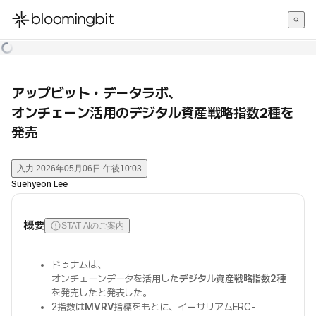
한국어
English
日本語
アップビット・データラボ、
オンチェーン活用のデジタル資産戦略指数2種を
発売
入力
2026年05月06日 午後10:03
Suehyeon Lee
概要
STAT AIのご案内
ドゥナムは、
オンチェーンデータを活用した
デジタル資産戦略指数2種
を発売したと発表した。
2指数は
MVRV
指標をもとに、イーサリアムERC-