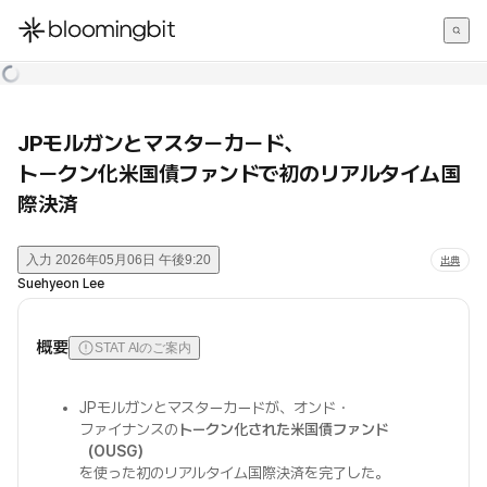
한국어
English
日本語
JPモルガンとマスターカード、
トークン化米国債ファンドで初のリアルタイム国
際決済
入力
2026年05月06日 午後9:20
出典
Suehyeon Lee
概要
STAT AIのご案内
JPモルガンとマスターカードが、オンド・
ファイナンスの
トークン化された米国債ファンド
（OUSG）
を使った初のリアルタイム国際決済を完了した。