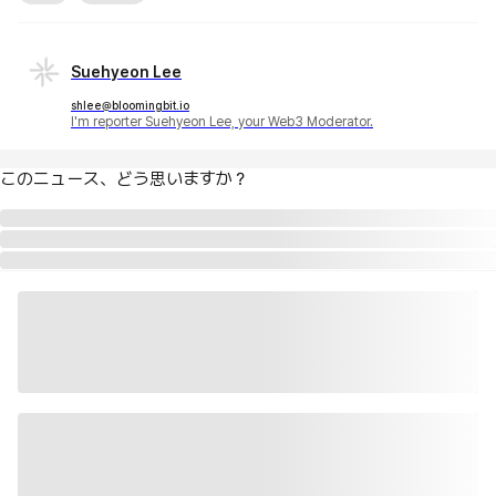
Suehyeon Lee
shlee@bloomingbit.io
I'm reporter Suehyeon Lee, your Web3 Moderator.
このニュース、どう思いますか？