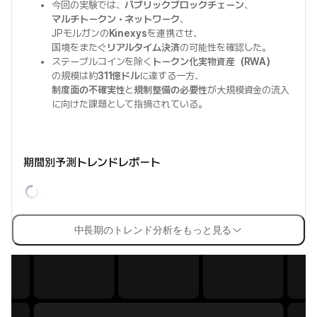
今回の実験では、
パブリックブロックチェーン
、
マルチトークン・ネットワーク
、
JPモルガンの
Kinexys
を連携させ、
国境をまたぐ
リアルタイム決済
の可能性を確認した。
ステーブルコインを除く
トークン化実物資産（RWA）
の規模は約
311億ドル
に達する一方、
制度面の不確実性
と
規制整備の必要性
が大規模資金の流入
に向けた課題として指摘されている。
期間別予測トレンドレポート
中長期のトレンド分析をもっと見る