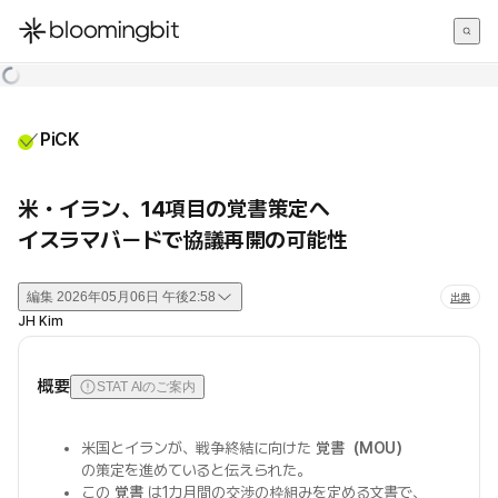
한국어
English
日本語
PiCK
米・イラン、14項目の覚書策定へ
イスラマバードで協議再開の可能性
編集
2026年05月06日 午後2:58
出典
JH Kim
概要
STAT AIのご案内
米国とイランが、戦争終結に向けた
覚書（MOU）
の策定を進めていると伝えられた。
この
覚書
は1カ月間の交渉の枠組みを定める文書で、