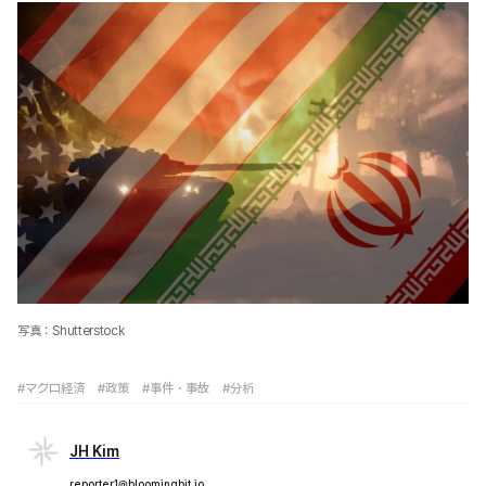
写真：Shutterstock
#マクロ経済
#政策
#事件・事故
#分析
JH Kim
reporter1@bloomingbit.io