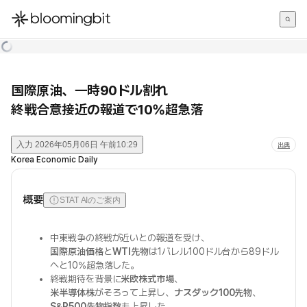
한국어
English
日本語
国際原油、一時90ドル割れ
終戦合意接近の報道で10%超急落
入力
2026年05月06日 午前10:29
出典
Korea Economic Daily
概要
STAT AIのご案内
中東戦争の終戦が近いとの報道を受け、
国際原油価格
と
WTI先物
は1バレル100ドル台から89ドル
へと10%超急落した。
終戦期待を背景に
米欧株式市場
、
米半導体株
がそろって上昇し、
ナスダック100先物
、
S&P500先物指数
も上昇した。