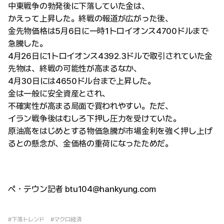
中東戦争の勃発後に下落していた金は、
かえって上昇した。終戦の報道が広がった後、
金先物価格は5月6日に一時1トロイオンス4700ドルまで
急騰した。
4月26日に1トロイオンス4392.3ドルで取引されていた金
先物は、終戦の可能性が高まるなか、
4月30日には4650ドル台まで上昇した。
金は一般に安全資産とされ、
不確実性が高まる局面で買われやすい。ただ、
イラン戦争後はむしろ下押し圧力を受けていた。
原油高をはじめとする物価急騰が市場金利を強く押し上げ
るとの懸念が、金価格の重荷になったためだ。
ペ・テウン記者 btu104@hankyung.com
#下落トレンド
#マクロ経済