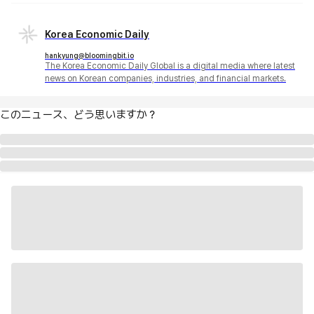
Korea Economic Daily
hankyung@bloomingbit.io
The Korea Economic Daily Global is a digital media where latest
news on Korean companies, industries, and financial markets.
このニュース、どう思いますか？