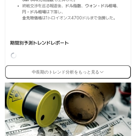
終戦交渉を巡る報道後、
ドル指数
、
ウォン・ドル相場
、
円・ドル相場
は下落し、
金先物価格
は1トロイオンス4700ドルまで急騰した。
期間別予測トレンドレポート
中長期のトレンド分析をもっと見る