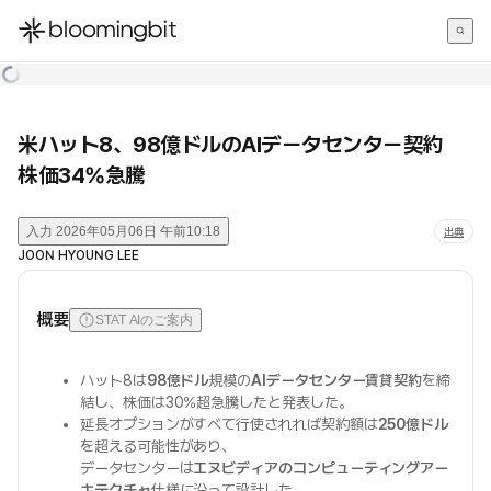
한국어
English
日本語
米ハット8、98億ドルのAIデータセンター契約
株価34%急騰
入力
2026年05月06日 午前10:18
出典
JOON HYOUNG LEE
概要
STAT AIのご案内
ハット8は
98億ドル
規模の
AIデータセンター賃貸契約
を締
結し、株価は30%超急騰したと発表した。
延長オプションがすべて行使されれば契約額は
250億ドル
を超える可能性があり、
データセンターは
エヌビディアのコンピューティングアー
キテクチャ
仕様に沿って設計した。