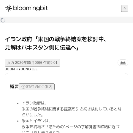
한국어
English
日本語
イラン政府「米国の戦争終結案を検討中、
見解はパキスタン側に伝達へ」
入力
2026年05月06日 午前9:01
出典
JOON HYOUNG LEE
概要
STAT AIのご案内
イラン政府は、
米国の
戦争終結に関する提案
を引き続き検討していると明
らかにした。
米国とイランは、
戦争を終結させるための
1ページの了解覚書の締結
に近づ
いていると伝えられた。