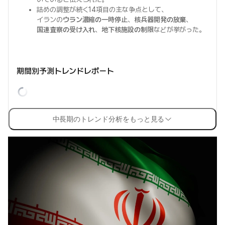
詰めの調整が続く14項目の主な争点として、
イランの
ウラン濃縮の一時停止
、
核兵器開発の放棄
、
国連査察の受け入れ
、
地下核施設の制限
などが挙がった。
期間別予測トレンドレポート
中長期のトレンド分析をもっと見る