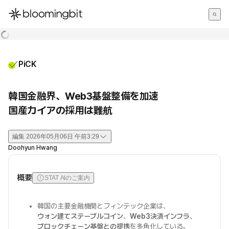
한국어
English
日本語
PiCK
韓国金融界、Web3基盤整備を加速
国産カイアの採用は難航
編集
2026年05月06日 午前3:29
Doohyun Hwang
概要
STAT AIのご案内
韓国の主要金融機関とフィンテック企業は、
ウォン建てステーブルコイン
、
Web3決済インフラ
、
ブロックチェーン基盤との提携
を多角化している。