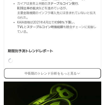
カイアは来年上半期の
ステーブルコイン発行
、
B2B比率の拡大
などを進めているが、
主要金融機関のインフラ導入先には含まれていないと伝え
られた。
KAIA価格は2021年4月比で約
98%下落
し、
TVL
と
ステーブルコイン時価総額
も競合チェーンに劣後し
ている。
期間別予測トレンドレポート
中長期のトレンド分析をもっと見る