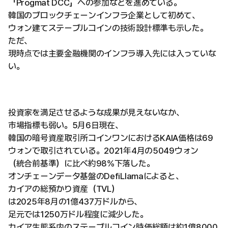
「Progmat DCC」への参加などを進めている。
韓国のブロックチェーンインフラ企業として初めて、
ウォン建てステーブルコインの技術設計標準も示した。
ただ、
現時点では主要金融機関のインフラ導入先には入っていな
い。
投資家を満足させるような成果が見えないなか、
市場指標も弱い。5月6日現在、
韓国の暗号資産取引所コインワンにおけるKAIA価格は69
ウォンで取引されている。2021年4月の5049ウォン
（統合前基準）に比べ約98%下落した。
オンチェーンデータ基盤のDefiLlamaによると、
カイアの総預かり資産（TVL）
は2025年8月の1億437万ドルから、
足元では1250万ドル程度に減少した。
カイア生態系内のステーブルコイン時価総額は約1億8000