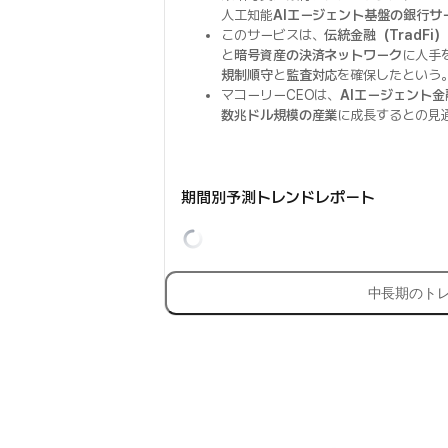
人工知能
AIエージェント基盤の銀行サ
このサービスは、
伝統金融（TradFi）
と
暗号資産の決済ネットワーク
に人手
規制順守
と
監査対応
を確保したという
マコーリーCEOは、
AIエージェント金
数兆ドル規模の産業
に成長するとの見
期間別予測トレンドレポート
中長期のト