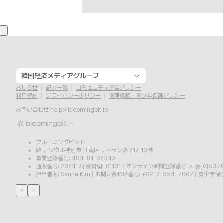
韓国経済メディアグループ
おしらせ
記者一覧
コミュニティ運営ポリシー
利用規約
プライバシーポリシー
倫理規範・青少年保護ポリシー
お問い合わせ
help@bloomingbit.io
ブルーミングビット
韓国 ソウル特別市 江南区 テヘラン路 217 10階
事業登録番号: 484-81-02340
通販番号: 2024-서울강남-01131
|
オンライン新聞登録番号: 서울,아537
担当者名: Sanha Kim
|
お問い合わせ番号: +82-2-554-7002
|
青少年保護