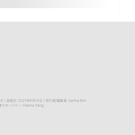
65
|
登録日: 2021年6月14日
|
発行者/編集者: Sanha Kim
マネージャー: Hanna Yang