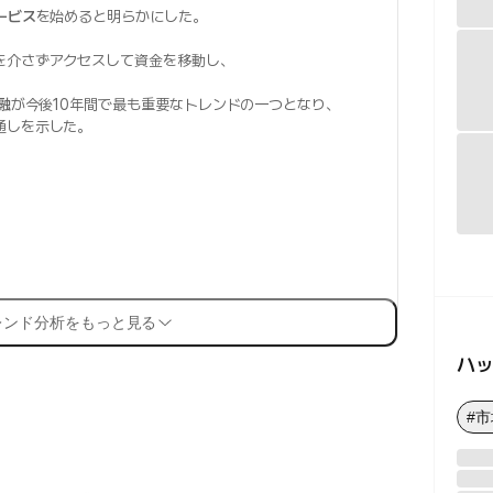
ービス
を始めると明らかにした。
を介さずアクセスして資金を移動し、
。
融
が今後10年間で最も重要なトレンドの一つとなり、
通しを示した。
レンド分析をもっと見る
ハ
#