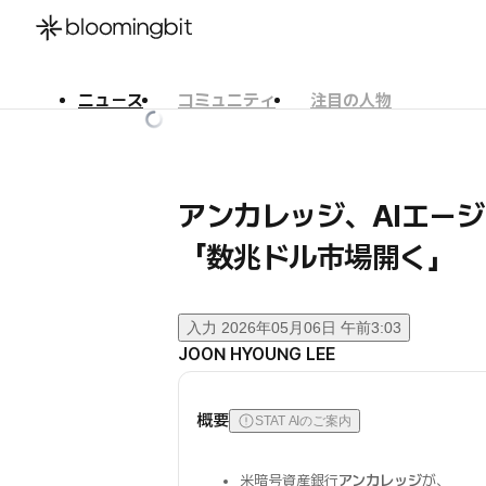
ニュース
コミュニティ
注目の人物
한국어
English
日本語
アンカレッジ、AIエー
「数兆ドル市場開く」
入力
2026年05月06日 午前3:03
JOON HYOUNG LEE
概要
STAT AIのご案内
米暗号資産銀行
アンカレッジ
が、