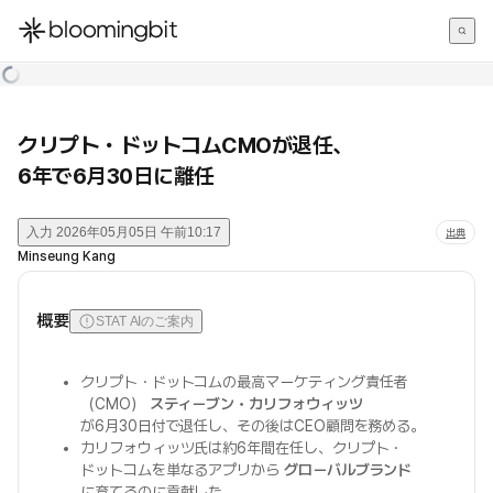
한국어
English
日本語
クリプト・ドットコムCMOが退任、
6年で6月30日に離任
入力
2026年05月05日 午前10:17
出典
Minseung Kang
概要
STAT AIのご案内
クリプト・ドットコムの最高マーケティング責任者
（CMO）
スティーブン・カリフォウィッツ
が6月30日付で退任し、その後はCEO顧問を務める。
カリフォウィッツ氏は約6年間在任し、クリプト・
ドットコムを単なるアプリから
グローバルブランド
に育てるのに貢献した。