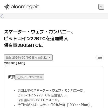
한국어
English
日本語
スマーター・ウェブ・カンパニー、
ビットコイン27BTCを追加購入
保有量2805BTCに
編集
2026年05月05日 午前3:21
出典
Minseung Kang
概要
STAT AIのご案内
英国上場の
スマーター・ウェブ・カンパニー
が、
ビットコイン27BTC
を追加購入し、
保有量は
2805BTC
となった。
今回の購入は、同社の
「10年計画（10 Year Plan）」