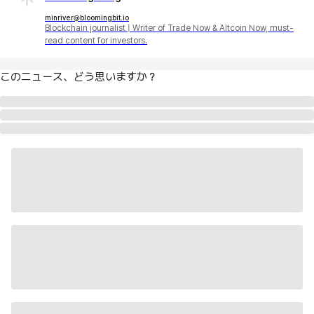
minriver@bloomingbit.io
Blockchain journalist | Writer of Trade Now & Altcoin Now, must-
read content for investors.
このニュース、どう思いますか？