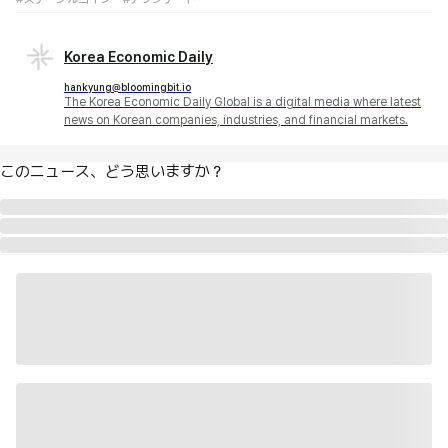
Korea Economic Daily
hankyung@bloomingbit.io
The Korea Economic Daily Global is a digital media where latest
news on Korean companies, industries, and financial markets.
このニュース、どう思いますか？