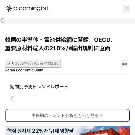
한국어
English
日本語
韓国の半導体・電池供給網に警鐘 OECD、
重要原材料輸入の21.8%が輸出規制に直面
入力
2026年05月05日 午前2:29
出典
Korea Economic Daily
期間別予測トレンドレポート
中長期のトレンド分析をもっと見る