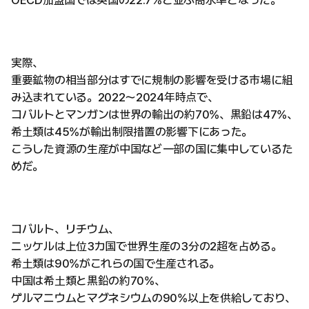
OECD加盟国では英国の22.7%と並ぶ高水準となった。
実際、
重要鉱物の相当部分はすでに規制の影響を受ける市場に組
み込まれている。2022〜2024年時点で、
コバルトとマンガンは世界の輸出の約70%、黒鉛は47%、
希土類は45%が輸出制限措置の影響下にあった。
こうした資源の生産が中国など一部の国に集中しているた
めだ。
コバルト、リチウム、
ニッケルは上位3カ国で世界生産の3分の2超を占める。
希土類は90%がこれらの国で生産される。
中国は希土類と黒鉛の約70%、
ゲルマニウムとマグネシウムの90%以上を供給しており、