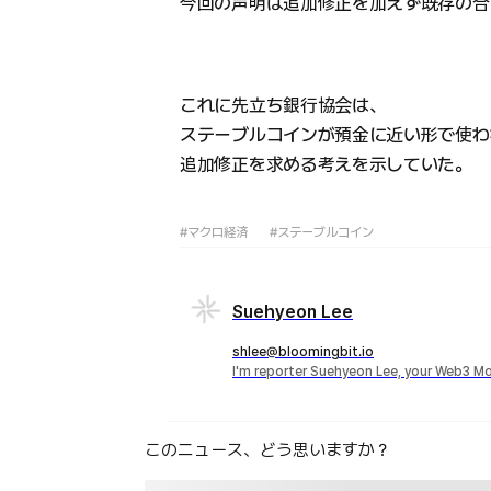
今回の声明は追加修正を加えず既存の合
これに先立ち銀行協会は、
ステーブルコインが預金に近い形で使わ
追加修正を求める考えを示していた。
#マクロ経済
#ステーブルコイン
Suehyeon Lee
shlee@bloomingbit.io
I'm reporter Suehyeon Lee, your Web3 Mo
このニュース、どう思いますか？