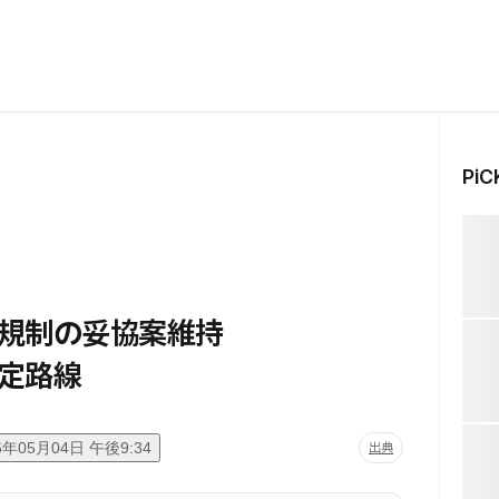
Pi
り規制の妥協案維持
定路線
6年05月04日 午後9:34
出典