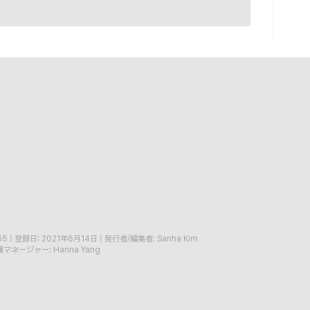
65
|
登録日: 2021年6月14日
|
発行者/編集者: Sanha Kim
マネージャー: Hanna Yang