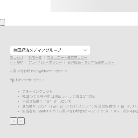
韓国経済メディアグループ
おしらせ
記者一覧
コミュニティ運営ポリシー
利用規約
プライバシーポリシー
倫理規範・青少年保護ポリシー
お問い合わせ
help@bloomingbit.io
ブルーミングビット
韓国 ソウル特別市 江南区 テヘラン路 217 10階
事業登録番号: 484-81-02340
通販番号: 2024-서울강남-01131
|
オンライン新聞登録番号: 서울,아537
担当者名: Sanha Kim
|
お問い合わせ番号: +82-2-554-7002
|
青少年保護