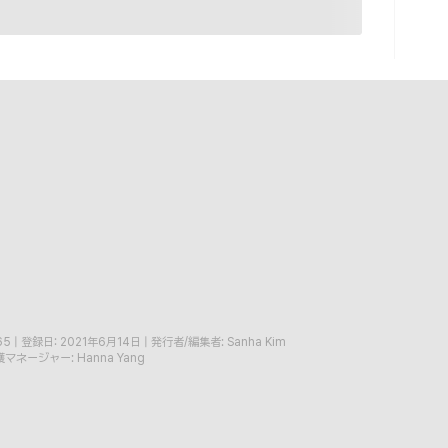
65
|
登録日: 2021年6月14日
|
発行者/編集者: Sanha Kim
マネージャー: Hanna Yang