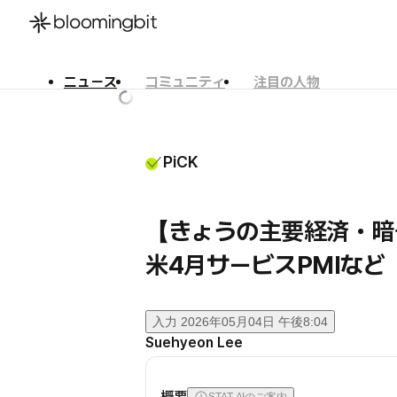
ニュース
コミュニティ
注目の人物
한국어
English
日本語
PiCK
【きょうの主要経済・暗
米4月サービスPMIなど
入力
2026年05月04日 午後8:04
Suehyeon Lee
概要