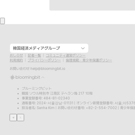
韓国経済メディアグループ
おしらせ
記者一覧
コミュニティ運営ポリシー
利用規約
プライバシーポリシー
倫理規範・青少年保護ポリシー
お問い合わせ
help@bloomingbit.io
ブルーミングビット
韓国 ソウル特別市 江南区 テヘラン路 217 10階
事業登録番号: 484-81-02340
通販番号: 2024-서울강남-01131
|
オンライン新聞登録番号: 서울,아537
担当者名: Sanha Kim
|
お問い合わせ番号: +82-2-554-7002
|
青少年保護