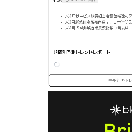
STAT AIのご案内
米4月
サービス購買担当者景気指数
の発
米3月
新築住宅販売件数
は、日本時間5
米4月
ISM非製造業景況指数
の発表は、
期間別予測トレンドレポート
中長期のト