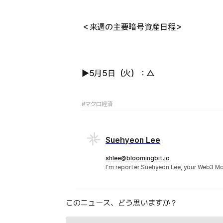
＜来週の主要暗号資産日程＞
▶︎5月5日（火）：△
#マクロ経済
Suehyeon Lee
shlee@bloomingbit.io
I'm reporter Suehyeon Lee, your Web3 Mo
このニュース、どう思いますか？